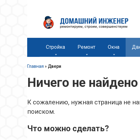
Перейти
к
контенту
Стройка
Ремонт
Окна
Дв
Главная
»
Двери
Ничего не найдено
К сожалению, нужная страница не н
поиском.
Что можно сделать?