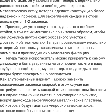
входе в стакан, он упирался в зонт, теперь к вертикально
расположенным стойкам необходимо закрепить
металлическую сетку, которая сделает конструкцию более
надёжной и прочной. Для закрепления каждой из стоек
используется 1-2 заклёпки;
Производим установку «зонта», для этого сгибаем
стойки, а точнее их монтажные зоны таким образом, чтобы
они ложились внутри конусообразного участка с
достаточной плотностью. Теперь просверливаем несколько
отверстий насквозь, устанавливаем в них заклёпочные
элементы и производим окончательную фиксацию.
Теперь такой искрогаситель можно прикрепить к самому
дымоходу и быть уверенным на сто процентов, что в вашу
трубу не попадёт грязь, мусор, ветер, снег, дождь, а все
искры будут своевременно распадаться.
Как альтернативный вариант – можно заменить
классические заклёпки сваркой, в этом случае вам
потребуется зачистить каждый стык посредством болгарки
и в случае если крыша имеет не огнеупорное покрытие,
вокруг дымохода закрепляются металлические пластины,
об которые будут гаситься микроскопические искры,
которые способны проникать через сетку.