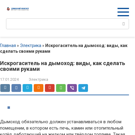
Перейти
к
контенту
Поиск:
Главная
»
Электрика
»
Искрогаситель на дымоход: виды, как
сделать своими руками
Искрогаситель на дымоход: виды, как сделать
своими руками
17.01.2024
Электрика
Дымоход обязательно должен устанавливаться в любом
помещении, в котором есть печь, камин или отопительный
котёл, работающий на жидком или твёрдом топливе. Такая