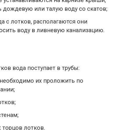
е устанавливаются на карнизе крыши,
ь дождевую или талую воду со скатов;
а с лотков, располагаются они
росить воду в ливневую канализацию.
ков вода поступает в трубы:
 необходимо их проложить по
ании;
тков;
стенам;
 торцов лотков.