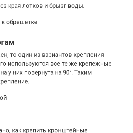
ез края лотков и брызг воды.
 к обрешетке
огам
н, то один из вариантов крепления
ого используются все те же крепежные
а у них повернута на 90°. Таким
крепление.
кой
ано, как крепить кронштейные