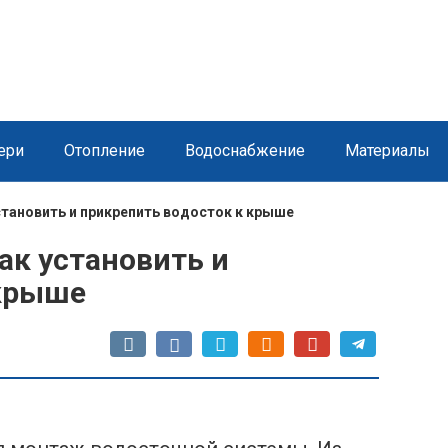
ери
Отопление
Водоснабжение
Материалы
становить и прикрепить водосток к крыше
ак установить и
 крыше