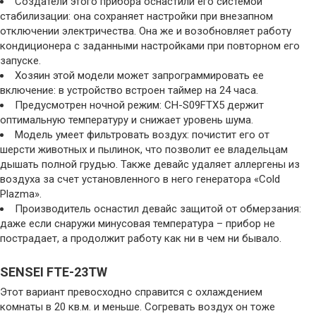
Создатели этого прибора оснастили его системой
стабилизации: она сохраняет настройки при внезапном
отключении электричества. Она же и возобновляет работу
кондиционера с заданными настройками при повторном его
запуске.
Хозяин этой модели может запрограммировать ее
включение: в устройство встроен таймер на 24 часа.
Предусмотрен ночной режим: CH-S09FTX5 держит
оптимальную температуру и снижает уровень шума.
Модель умеет фильтровать воздух: почистит его от
шерсти животных и пылинок, что позволит ее владельцам
дышать полной грудью. Также девайс удаляет аллергены из
воздуха за счет установленного в него генератора «Cold
Plazma».
Производитель оснастил девайс защитой от обмерзания:
даже если снаружи минусовая температура – прибор не
пострадает, а продолжит работу как ни в чем ни бывало.
SENSEI FTE-23TW
Этот вариант превосходно справится с охлаждением
комнаты в 20 кв.м. и меньше. Согревать воздух он тоже