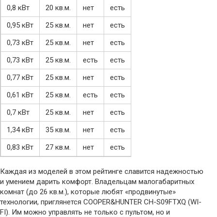
0,8 кВт
20 кв.м.
нет
есть
0,95 кВт
25 кв.м.
нет
есть
0,73 кВт
25 кв.м.
нет
есть
0,73 кВт
25 кв.м.
есть
есть
0,77 кВт
25 кв.м.
нет
есть
0,61 кВт
25 кв.м.
есть
есть
0,7 кВт
25 кв.м.
нет
есть
1,34 кВт
35 кв.м.
нет
есть
0,83 кВт
27 кв.м.
нет
есть
Каждая из моделей в этом рейтинге славится надежностью
и умением дарить комфорт. Владельцам малогабаритных
комнат (до 26 кв.м.), которые любят «продвинутые»
технологии, приглянется COOPER&HUNTER CH-S09FTXQ (WI-
FI). Им можно управлять не только с пультом, но и