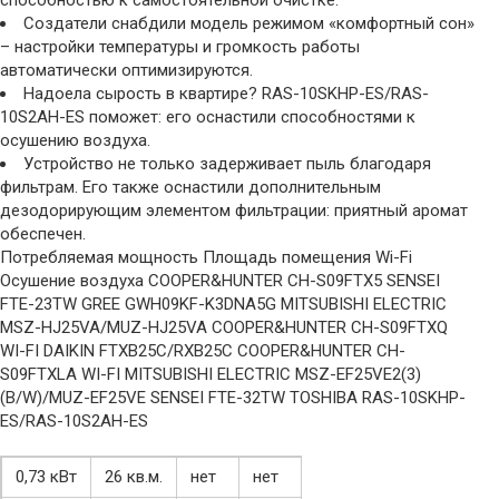
способностью к самостоятельной очистке.
Создатели снабдили модель режимом «комфортный сон»
– настройки температуры и громкость работы
автоматически оптимизируются.
Надоела сырость в квартире? RAS-10SKHP-ES/RAS-
10S2AH-ES поможет: его оснастили способностями к
осушению воздуха.
Устройство не только задерживает пыль благодаря
фильтрам. Его также оснастили дополнительным
дезодорирующим элементом фильтрации: приятный аромат
обеспечен.
Потребляемая мощность Площадь помещения Wi-Fi
Осушение воздуха COOPER&HUNTER CH-S09FTX5 SENSEI
FTE-23TW GREE GWH09KF-K3DNA5G MITSUBISHI ELECTRIC
MSZ-HJ25VA/MUZ-HJ25VA COOPER&HUNTER CH-S09FTXQ
WI-FI DAIKIN FTXB25C/RXB25С COOPER&HUNTER CH-
S09FTXLA WI-FI MITSUBISHI ELECTRIC MSZ-EF25VE2(3)
(B/W)/MUZ-EF25VE SENSEI FTE-32TW TOSHIBA RAS-10SKHP-
ES/RAS-10S2AH-ES
0,73 кВт
26 кв.м.
нет
нет