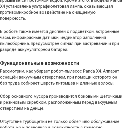
промывается проточной водой. Кроме этого, в модели Panda
X4 установлена ультрафиолетовая лампа, оказывающая
противомикробное воздействие на очищаемую
поверхность.
В роботе также имеется дисплей с подсветкой, встроенные
часы, инфракрасные датчики, индикатор заполнения
пылесборника, предусмотрен сигнал при застревании и при
разряде аккумуляторной батареи.
Функциональные возможности
Рассмотрим, как убирает робот-пылесос Panda X4. Аппарат
оснащён вакуумным отверстием, при помощи которого он
без труда собирает шерсть питомцев и длинные волосы.
Сбор основного мусора производится боковыми щёточками
и резиновым скребком, расположенным перед вакуумным
отверстием на днище.
Отсутствие турбощётки не только облегчило обслуживание
робота, но и позволило в совокупности с грамотно