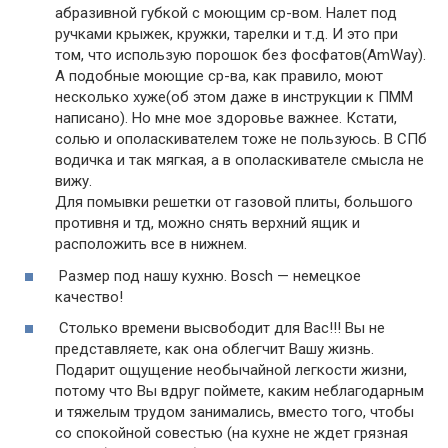
абразивной губкой с моющим ср-вом. Налет под
ручками крыжек, кружки, тарелки и т.д. И это при
том, что использую порошок без фосфатов(AmWay).
А подобные моющие ср-ва, как правило, моют
несколько хуже(об этом даже в инструкции к ПММ
написано). Но мне мое здоровье важнее. Кстати,
солью и ополаскивателем тоже не пользуюсь. В СПб
водичка и так мягкая, а в ополаскивателе смысла не
вижу.
Для помывки решетки от газовой плиты, большого
противня и тд, можно снять верхний ящик и
расположить все в нижнем.
Размер под нашу кухню. Bosch — немецкое
качество!
Столько времени высвободит для Вас!!! Вы не
представляете, как она облегчит Вашу жизнь.
Подарит ощущение необычайной легкости жизни,
потому что Вы вдруг поймете, каким неблагодарным
и тяжелым трудом занимались, вместо того, чтобы
со спокойной совестью (на кухне не ждет грязная