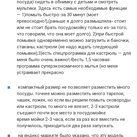
посуда) сидеть в обнимку с детьми и смотреть
мультики. Здесь есть самые необходимые функции
— 1)помыть быстро-за 30 минут (моет
превосходно!),(раньше я долго размышляла- стоит
или не стоит брать посудомойку только из-за того,
что говорили, что она моет долго); 2)при быстрой
помывке одновременно можно загрузить и баночки,
стаканы, кастрюли (не надо ждать следующей
помывки);3)есть спецпрограмма для кастрюль — для
меня было очень важно!;4)есть 1,5 часовая
программа суперэкономичного мытья (но меня
устраивает прекрасно
компактный размер не позволяет разместить много
посуды. точнее можно разместить много тарелок,
чашек, ложек, но если вы решили помыть сковороды
или кастрюли, то много не влезет, 2-3 кастрюли
съедают почти все место в посудомойке.
время мойки 2-3 часа, если за раз все вместить не
получилось, приходиться два раза запускать.
на яндекс-маркете было указано, что эту модель