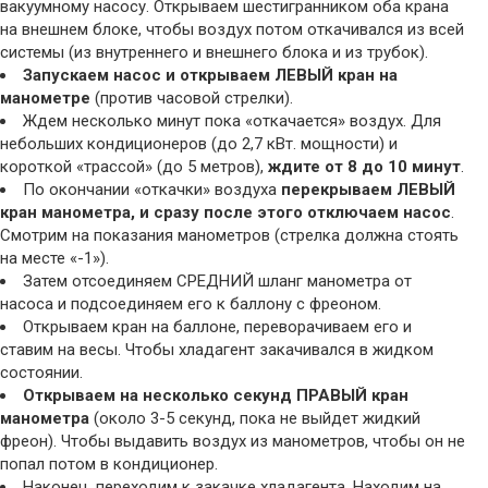
вакуумному насосу. Открываем шестигранником оба крана
на внешнем блоке, чтобы воздух потом откачивался из всей
системы (из внутреннего и внешнего блока и из трубок).
Запускаем насос и открываем ЛЕВЫЙ кран на
манометре
(против часовой стрелки).
Ждем несколько минут пока «откачается» воздух. Для
небольших кондиционеров (до 2,7 кВт. мощности) и
короткой «трассой» (до 5 метров),
ждите от 8 до 10 минут
.
По окончании «откачки» воздуха
перекрываем ЛЕВЫЙ
кран манометра, и сразу после этого отключаем насос
.
Смотрим на показания манометров (стрелка должна стоять
на месте «-1»).
Затем отсоединяем СРЕДНИЙ шланг манометра от
насоса и подсоединяем его к баллону с фреоном.
Открываем кран на баллоне, переворачиваем его и
ставим на весы. Чтобы хладагент закачивался в жидком
состоянии.
Открываем на несколько секунд ПРАВЫЙ кран
манометра
(около 3-5 секунд, пока не выйдет жидкий
фреон). Чтобы выдавить воздух из манометров, чтобы он не
попал потом в кондиционер.
Наконец, переходим к закачке хладагента. Находим на