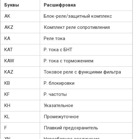
Буквы
Расшифровка
AK
Блок-реле/защитный комплекс
AKZ
Комплект реле сопротивления
KA
Реле тока
KAT
Р. тока с БНТ
KAW
Р. тока с торможением
KAZ
Токовое реле с функциями фильтра
KB
Р. блокировки
KF
Р. частоты
KH
Указательное
KL
Промежуточное
F
Плавкий предохранитель
XN
Неразборное соединение