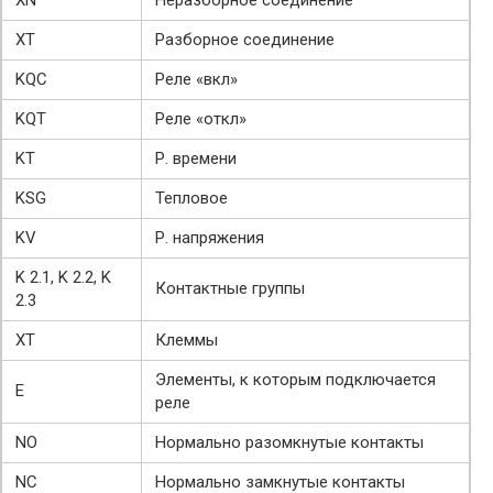
XT
Разборное соединение
KQC
Реле «вкл»
KQT
Реле «откл»
KT
Р. времени
KSG
Тепловое
KV
Р. напряжения
K 2.1, K 2.2, K
Контактные группы
2.3
XT
Клеммы
Элементы, к которым подключается
E
реле
NO
Нормально разомкнутые контакты
NC
Нормально замкнутые контакты