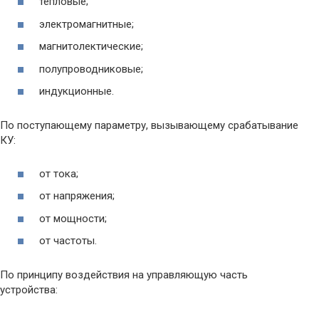
тепловые;
электромагнитные;
магнитолектические;
полупроводниковые;
индукционные.
По поступающему параметру, вызывающему срабатывание
КУ:
от тока;
от напряжения;
от мощности;
от частоты.
По принципу воздействия на управляющую часть
устройства: