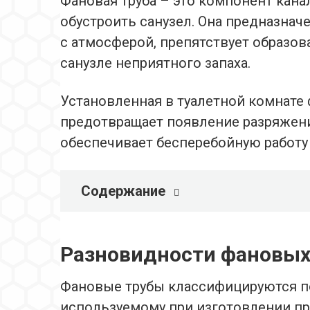
Фановая труба – это компонент кана
обустроить санузел. Она предназнач
с атмосферой, препятствует образо
санузле неприятного запаха.
Установленная в туалетной комнате 
предотвращает появление разряжени
обеспечивает бесперебойную работу
Содержание
Разновидности фановых
Фановые трубы классифицируются по
используемому при изготовлении пр