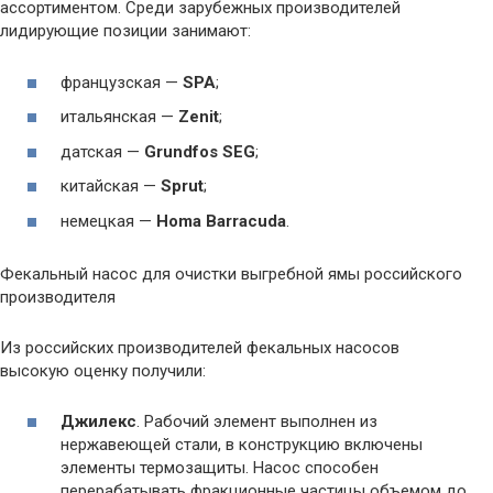
ассортиментом. Среди зарубежных производителей
лидирующие позиции занимают:
французская —
SPA
;
итальянская —
Zenit
;
датская —
Grundfos SEG
;
китайская —
Sprut
;
немецкая —
Homa Barracuda
.
Фекальный насос для очистки выгребной ямы российского
производителя
Из российских производителей фекальных насосов
высокую оценку получили:
Джилекс
. Рабочий элемент выполнен из
нержавеющей стали, в конструкцию включены
элементы термозащиты. Насос способен
перерабатывать фракционные частицы объемом до