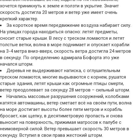
хочется приникнуть к земле и ползти в укрытие. Значит
скорость достигла 20 метров и ветер уже имеет очень
крепкий характер.
За короткое время передвижение воздуха набирает силу.
На улицах города находиться опасно: летят предметы,
сносит старые крыши. В лесу с треском ломаются и летят
толстые ветки, волна в море поднимает и опускает корабли
на 3-4 метра вниз-вверх, скорость ветра достигла 24 метров
в секунду. По определению адмирала Бофорта это уже
начался шторм.
Деревья не выдерживают натиска, с оглушительным
треском ломаются, многие вырываются с корнем, рушатся
старые здания, летят крыши как огромные птицы смерти,
ветер преодолевает за секунду 28 метров – сильный шторм.
Начались массовые разрушения сооружений, колобками
катятся автомашины, ветер сметает всё на своём пути, волна
на море достигает высоты более пяти метров и корабль
бросает, как щепку, в десятиметровую пропасть и снова
выносит на поверхность, прижимая матросов к палубе с
неимоверной силой. Ветер превышает скорость 30 метров в
секунду. Вступил в свои права жестокий шторм.