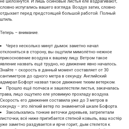
не шелохнутся. И лишь осиновые листья еле вздрагивают,
словно испугались вашего взгляда. Воздух затих, словно
отдыхает перед предстоящей большой работой. Полный
штиль.
Теперь – внимание.
Через несколько минут дымок заметно начал
отклоняться в сторону, вы ощутили мимолётно-нежное
прикосновение воздуха к вашему лицу. Ветром такое
явление назвать ещё трудно, но движение явно началось.
Знайте – скорость в данный момент составляет от 30
сантиметров до одного метра в секунду. Английский
адмирал Бофорт назвал такое движение тихим ветерком.
Прошло ещё полчаса и зашелестели листья, закачалась
трава, лицо ощутило еле уловимую прохладу воздуха.
Скорость его движения составила уже до 3 метров в
секунду – это лёгкий ветер по знаменитой шкале Бофорта.
Заколыхались тонкие веточки деревьев, затрепетали
листочки, всё ниже пригибается степной ковыль, ваш костёр
уже заметно раздувается и ярче горит, дым стелется к