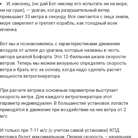
И, наконец, (не дай Бог никому его испытать ни на море,
ни на суше), — ураган, когда разрушительный ветер
превышает 33 метра в секунду. Всё сметается с лица земли,
море свирепеет и треплет корабль, как голодный волк
ягнёнка.
Вот мы и познакомились с характеристиками движения
воздуха от штиля до урагана, которые названы в честь
автора шкалой Бофорта. Это 12-балльная шкала скорости
ветров. Теперь мы можем визуально определять скорость
ветра и брать его за основу, когда надо сделать расчет
мощности ветрогенератора.
При расчете ветряка основным параметром выступает
скорость ветра. Для каждого ветрогенератора этот
параметр индивидуален. В большинстве установок лопасти
приводятся в движение при воздействии на них ветра от 2
м/с.
И только при 7-11 м/с (с учетом самой установки) КПД
ветряка будет максимальным. Первая скорость – начальная,