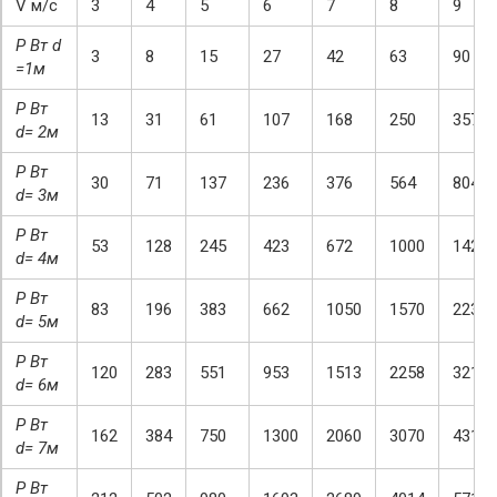
V м/с
3
4
5
6
7
8
9
P Вт
d
3
8
15
27
42
63
90
=1м
P Вт
13
31
61
107
168
250
357
d= 2м
P Вт
30
71
137
236
376
564
804
d= 3м
P Вт
53
128
245
423
672
1000
1423
d= 4м
P Вт
83
196
383
662
1050
1570
2233
d= 5м
P Вт
120
283
551
953
1513
2258
3215
d= 6м
P Вт
162
384
750
1300
2060
3070
4310
d= 7м
P Вт