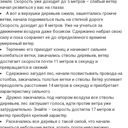
земле. Скорость уже доходит до 5 метров – слабый ветер
начал резвиться у вас на глазах.
А вот и верхушки деревьев ожили, зашептались громче
ветви, начала подниматься пыль на степной дороге.
Скорость доходит до 8 метров. Уже на угнаться за
движением воздуха даже босиком. Сдержанно набрал свою
силу и пока сохраняет её до определённого времени
умеренный ветер.
Терпению его приходит конец и начинают сильнее
колебаться ветки, закачались стволы деревьев, ветер
достигает скорости почти 11 метров в секунду и
превращается в свежий.
Сдержанно загудел лес, начали посвистывать провода на
столбах, закачались толстые ветки и стволы. Ветер успевает
преодолеть расстояние 14 метров в секунду и приобретает
характеристику сильного.
Дружно закачались под напором воздуха все стволы
деревьев, лес заглушает голоса, идти против ветра уже
затруднительно. Знайте – скорость достигла 17 метров и
ветер приобрёл крепкий характер.
Раскачались все деревья с такой силой, что начали
ломаться небольшие ветки, ходить почти невозможно,