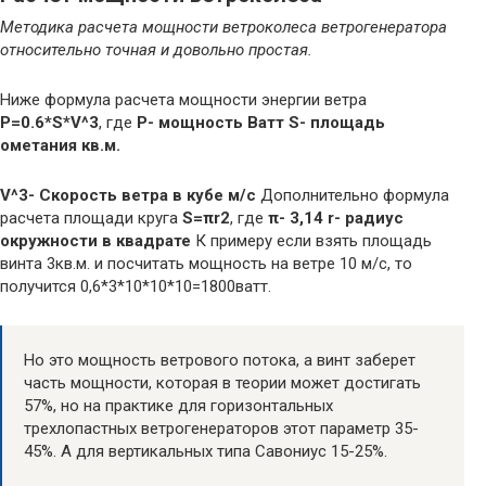
Методика расчета мощности ветроколеса ветрогенератора
относительно точная и довольно простая.
Ниже формула расчета мощности энергии ветра
P=0.6*S*V^3
, где
P- мощность Ватт S- площадь
ометания кв.м.
V^3- Скорость ветра в кубе м/с
Дополнительно формула
расчета площади круга
S=πr2
, где
π- 3,14 r- радиус
окружности в квадрате
К примеру если взять площадь
винта 3кв.м. и посчитать мощность на ветре 10 м/с, то
получится 0,6*3*10*10*10=1800ватт.
Но это мощность ветрового потока, а винт заберет
часть мощности, которая в теории может достигать
57%, но на практике для горизонтальных
трехлопастных ветрогенераторов этот параметр 35-
45%. А для вертикальных типа Савониус 15-25%.