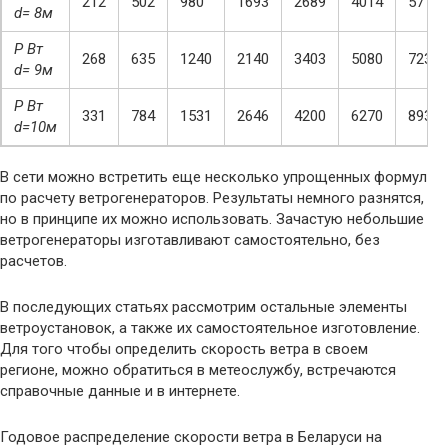
212
502
980
1693
2689
4014
5715
d= 8м
P Вт
268
635
1240
2140
3403
5080
7230
d= 9м
P Вт
331
784
1531
2646
4200
6270
8930
d=10м
В сети можно встретить еще несколько упрощенных формул
по расчету ветрогенераторов. Результаты немного разнятся,
но в принципе их можно использовать. Зачастую небольшие
ветрогенераторы изготавливают самостоятельно, без
расчетов.
В последующих статьях рассмотрим остальные элементы
ветроустановок, а также их самостоятельное изготовление.
Для того чтобы определить скорость ветра в своем
регионе, можно обратиться в метеослужбу, встречаются
справочные данные и в интернете.
Годовое распределение скорости ветра в Беларуси на