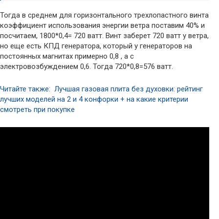
Тогда в среднем для горизонтального трехлопастного винта
коэффициент использования энергии ветра поставим 40% и
посчитаем, 1800*0,4= 720 ватт. Винт заберет 720 ватт у ветра,
но еще есть КПД генератора, который у генераторов на
постоянных магнитах примерно 0,8 , а с
электровозбуждением 0,6. Тогда 720*0,8=576 ватт.
Читайте также: Лучшая газовая плита без духовки: рейтинг
лучших моделей на 2 и 4 конфорки + на какие критерии
смотреть при покупке