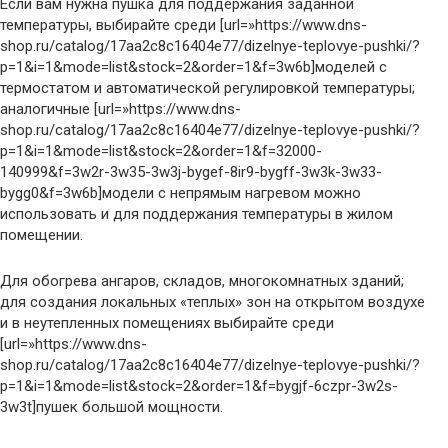
Если вам нужна пушка для поддержания заданной
температуры, выбирайте среди [url=»https://www.dns-
shop.ru/catalog/17aa2c8c16404e77/dizelnye-teplovye-pushki/?
p=1&i=1&mode=list&stock=2&order=1&f=3w6b]моделей с
термостатом и автоматической регулировкой температуры;
аналогичные [url=»https://www.dns-
shop.ru/catalog/17aa2c8c16404e77/dizelnye-teplovye-pushki/?
p=1&i=1&mode=list&stock=2&order=1&f=32000-
140999&f=3w2r-3w35-3w3j-bygef-8ir9-bygff-3w3k-3w33-
bygg0&f=3w6b]модели с непрямым нагревом можно
использовать и для поддержания температуры в жилом
помещении.
Для обогрева ангаров, складов, многокомнатных зданий;
для создания локальных «теплых» зон на открытом воздухе
и в неутепленных помещениях выбирайте среди
[url=»https://www.dns-
shop.ru/catalog/17aa2c8c16404e77/dizelnye-teplovye-pushki/?
p=1&i=1&mode=list&stock=2&order=1&f=bygjf-6czpr-3w2s-
3w3t]пушек большой мощности.