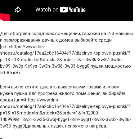
Для обогрева складских помещений, гаражей на 2-3 машины
и размораживания дачных домов выбирайте среди
[url=»https://www.dns-
shop.ru/catalog/17aa2c8c16404e77/dizelnye-teplovye-pushki/?
p=1&i=1&mode=list&stock=2&order=1&f=3w3k-3w32-3w3q-
byl99-3w3p-9e9ys-3w3h-3w36-3w33-bygg0]пушек мощностью
50-85 кВт.
Если вы не хотите дышать выхлопными газами или вам
нужна пушка для прогрева жилого помещения, выбирайте
среди [url=»https://www.dns-
shop.ru/catalog/17aa2c8c16404e77/dizelnye-teplovye-pushki/?
p=1&i=1&mode=list&stock=2&order=1&f=32000-
140999&f=3w2r-3w35-3w3j-bygef-8ir9-bygff-3w3k-3w32-3w36-
3w33-bygg0]дизельных пушек непрямого нагрева.