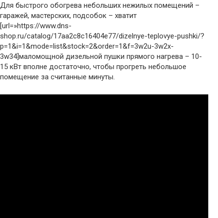
Для быстрого обогрева небольших нежилых помещений –
гаражей, мастерских, подсобок – хватит
[url=»https://www.dns-
shop.ru/catalog/17aa2c8c16404e77/dizelnye-teplovye-pushki/?
p=1&i=1&mode=list&stock=2&order=1&f=3w2u-3w2x-
3w34]маломощной дизельной пушки прямого нагрева – 10-
15 кВт вполне достаточно, чтобы прогреть небольшое
помещение за считанные минуты.