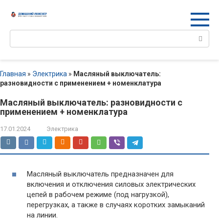
Перейти
к
контенту
Поиск:
Главная
»
Электрика
»
Масляный выключатель:
разновидности с применением + номенклатура
Масляный выключатель: разновидности с
применением + номенклатура
17.01.2024
Электрика
Масляный выключатель предназначен для
включения и отключения силовых электрических
цепей в рабочем режиме (под нагрузкой),
перегрузках, а также в случаях коротких замыканий
на линии.