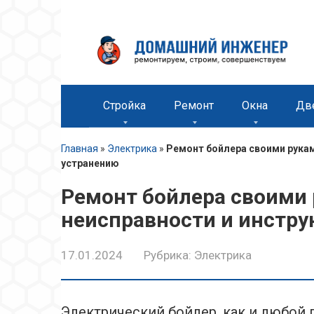
Перейти
к
контенту
Стройка
Ремонт
Окна
Дв
Главная
»
Электрика
»
Ремонт бойлера своими рукам
устранению
Ремонт бойлера своими
неисправности и инстру
17.01.2024
Рубрика:
Электрика
Электрический бойлер, как и любой 