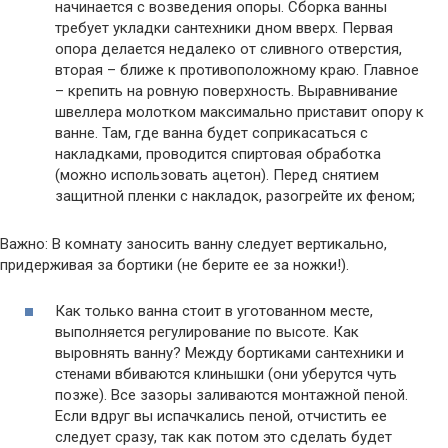
начинается с возведения опоры. Сборка ванны
требует укладки сантехники дном вверх. Первая
опора делается недалеко от сливного отверстия,
вторая – ближе к противоположному краю. Главное
– крепить на ровную поверхность. Выравнивание
швеллера молотком максимально приставит опору к
ванне. Там, где ванна будет соприкасаться с
накладками, проводится спиртовая обработка
(можно использовать ацетон). Перед снятием
защитной пленки с накладок, разогрейте их феном;
Важно: В комнату заносить ванну следует вертикально,
придерживая за бортики (не берите ее за ножки!).
Как только ванна стоит в уготованном месте,
выполняется регулирование по высоте. Как
выровнять ванну? Между бортиками сантехники и
стенами вбиваются клинышки (они уберутся чуть
позже). Все зазоры заливаются монтажной пеной.
Если вдруг вы испачкались пеной, отчистить ее
следует сразу, так как потом это сделать будет