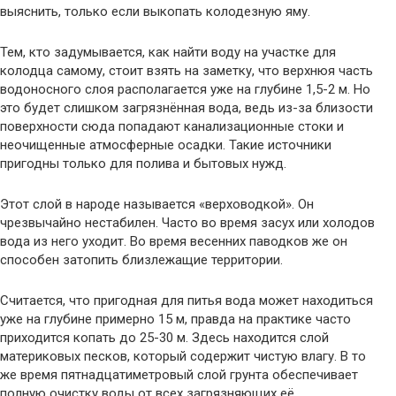
выяснить, только если выкопать колодезную яму.
Тем, кто задумывается, как найти воду на участке для
колодца самому, стоит взять на заметку, что верхнюя часть
водоносного слоя располагается уже на глубине 1,5-2 м. Но
это будет слишком загрязнённая вода, ведь из-за близости
поверхности сюда попадают канализационные стоки и
неочищенные атмосферные осадки. Такие источники
пригодны только для полива и бытовых нужд.
Этот слой в народе называется «верховодкой». Он
чрезвычайно нестабилен. Часто во время засух или холодов
вода из него уходит. Во время весенних паводков же он
способен затопить близлежащие территории.
Считается, что пригодная для питья вода может находиться
уже на глубине примерно 15 м, правда на практике часто
приходится копать до 25-30 м. Здесь находится слой
материковых песков, который содержит чистую влагу. В то
же время пятнадцатиметровый слой грунта обеспечивает
полную очистку воды от всех загрязняющих её