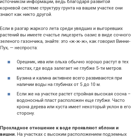
источником информации, ведь благодаря развитой
корневой системе структуру грунта на вашем участке они
знают как никто другой.
Если в разгар жаркого лета среди увядших и выгоревших
растений вы имеете счастье лицезреть оазис в виде сочного
зеленого газончика, знайте: это «ж-ж-ж», как говорил Винни-
Пух, — неспроста:
Орешник, ива или ольха обычно хорошо растут в тех
местах, где вода залегает не глубже 5-ти метров.
Бузина и калина активнее всего развиваются при
наличии воды на глубинах от 5 до 10 м.
Если же на участке растет стройная высокая сосна –
водоносный пласт расположен еще глубже. Часто
крона дерева или куста имеет некоторый уклон в его
сторону.
Прохладное отношение к воде проявляют яблони и
вишни.
На участках с высоким расположением подземных