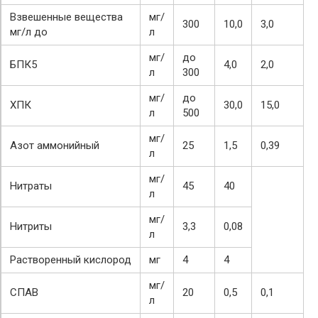
Взвешенные вещества
мг/
300
10,0
3,0
мг/л до
л
мг/
до
БПК5
4,0
2,0
л
300
мг/
до
ХПК
30,0
15,0
л
500
мг/
Азот аммонийный
25
1,5
0,39
л
мг/
Нитраты
45
40
л
мг/
Нитриты
3,3
0,08
л
Растворенный кислород
мг
4
4
мг/
СПАВ
20
0,5
0,1
л