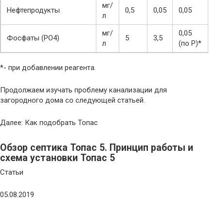
мг/
Нефтепродукты
0,5
0,05
0,05
л
мг/
0,05
Фосфаты (РО4)
5
3,5
л
(по Р)*
*- при добавлении реагента.
Продолжаем изучать проблему канализации для
загородного дома со следующей статьей.
Далее: Как подобрать Топас
Обзор септика Топас 5. Принцип работы и
схема установки Топас 5
Статьи
05.08.2019