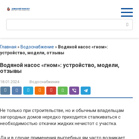
Перейти
к
контенту
Поиск:
Главная
»
Водоснабжение
»
Водяной насос «гном»:
устройство, модели, отзывы
Водяной насос «гном»: устройство, модели,
отзывы
18.01.2024
Водоснабжение
Не только при строительстве, но и обычным владельцам
загородных домов нередко приходится сталкиваться с
необходимостью откачки жидких нечистот с участка.
Да и в случае применения выгребных ям часто возникает