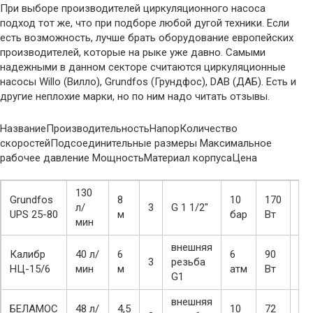
При выборе производителей циркуляционного насоса
подход тот же, что при подборе любой дугой техники. Если
есть возможность, лучше брать оборудование европейских
производителей, которые на рыке уже давно. Самыми
надежными в данном секторе считаются циркуляционные
насосы Willo (Вилло), Grundfos (Грундфос), DAB (ДАБ). Есть и
другие неплохие марки, но по ним надо читать отзывы.
НазваниеПроизводительностьНапорКоличество
скоростейПодсоединительные размеры Максимальное
рабочее давление МощностьМатериал корпусаЦена
130
Grundfos
8
10
170
л/
3
G 1 1/2″
Чу
UPS 25-80
м
бар
Вт
мин
внешняя
Калибр
40 л/
6
6
90
3
резьба
Чу
НЦ-15/6
мин
м
атм
Вт
G1
внешняя
БЕЛАМОС
48 л/
4,5
10
72