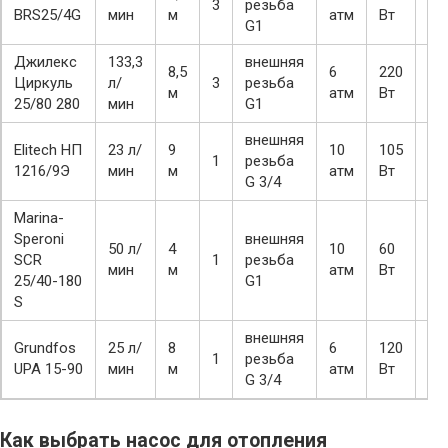
3
резьба
Чу
BRS25/4G
мин
м
атм
Вт
G1
Джилекс
133,3
внешняя
8,5
6
220
Циркуль
л/
3
резьба
Чу
м
атм
Вт
25/80 280
мин
G1
внешняя
Elitech НП
23 л/
9
10
105
1
резьба
Чу
1216/9Э
мин
м
атм
Вт
G 3/4
Marina-
Speroni
внешняя
50 л/
4
10
60
SCR
1
резьба
Чу
мин
м
атм
Вт
25/40-180
G1
S
внешняя
Grundfos
25 л/
8
6
120
1
резьба
Чу
UPA 15-90
мин
м
атм
Вт
G 3/4
Как выбрать насос для отопления