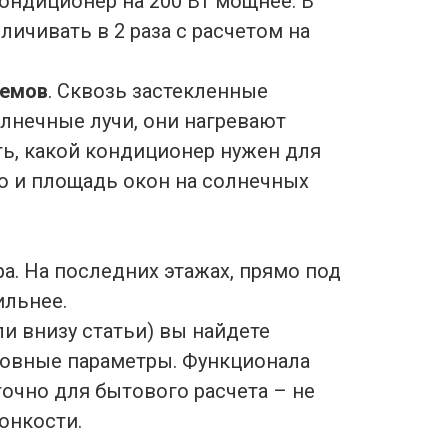
кондиционер на 200 Вт мощнее. В
личивать в 2 раза с расчетом на
оемов
. Сквозь застекленные
лнечные лучи, они нагревают
ть, какой кондиционер нужен для
о и площадь окон на солнечных
а. На последних этажах, прямо под
ильнее.
ли внизу статьи) вы найдете
новные параметры. Функционала
очно для бытового расчета – не
онкости.